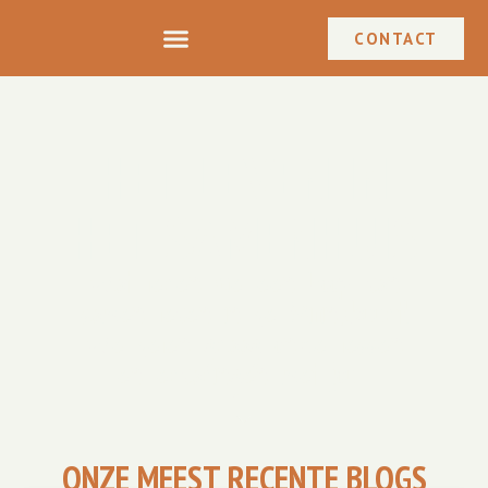
CONTACT
HET LEVEN IN
HET SAMENHUIS
Wat leren we een hoop van
samen leven in de Millinxbuurt!
We delen graag onze lessen
en ervaringen met jou.
ONZE MEEST RECENTE BLOGS