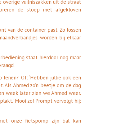
 overige vuilniszakken uit de straat
oreren de stoep met afgekloven
nt van de container past. Zo lossen
maandverbandjes worden bij elkaar
erbediening staat hierdoor nog maar
vraagd.
lenen?’ Of: ‘Hebben jullie ook een
. Als Ahmed zo’n beetje om de dag
een week later zien we Ahmed weer.
lakt.’ Mooi zo! Prompt vervolgt hij:
 met onze fietspomp zijn bal kan