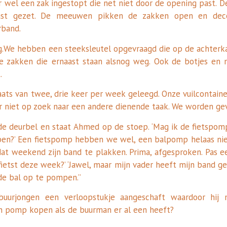
 wel een zak ingestopt die net niet door de opening past. De
aast gezet. De meeuwen pikken de zakken open en dec
rband.
g.We hebben een steeksleutel opgevraagd die op de achterka
 zakken die ernaast staan alsnog weg. Ook de botjes en 
.
aats van twee, drie keer per week geleegd. Onze vuilcontain
r niet op zoek naar een andere dienende taak. We worden ge
e deurbel en staat Ahmed op de stoep. ‘Mag ik de fietspomp 
?’ Een fietspomp hebben we wel, een balpomp helaas niet
 dat weekend zijn band te plakken. Prima, afgesproken. Pas 
fietst deze week?’ ‘Jawel, maar mijn vader heeft mijn band gep
de bal op te pompen.”
 buurjongen een verloopstukje aangeschaft waardoor hij
 pomp kopen als de buurman er al een heeft?