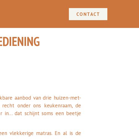
CONTACT
EDIENING
kbare aanbod van drie huizen-met-
, recht onder ons keukenraam, de
er in… dat schijnt soms een beetje
een vlekkerige matras. En al is de