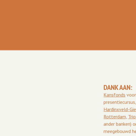
DANK AAN:
Kansfonds
voor
presentiecursus
Hardinxveld-G
Rotterdam,
Tri
ander banken) o
meegebouwd he