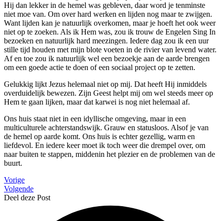
Hij dan lekker in de hemel was gebleven, daar word je tenminste
niet moe van. Om over hard werken en lijden nog maar te zwijgen.
Want lijden kan je natuurlijk overkomen, maar je hoeft het ook weer
niet op te zoeken. Als ik Hem was, zou ik trouw de Engelen Sing In
bezoeken en natuurlijk hard meezingen. Iedere dag zou ik een uur
stille tijd houden met mijn blote voeten in de rivier van levend water.
Af en toe zou ik natuurlijk wel een bezoekje aan de aarde brengen
om een goede actie te doen of een sociaal project op te zetten.
Gelukkig lijkt Jezus helemaal niet op mij. Dat heeft Hij inmiddels
overduidelijk bewezen. Zijn Geest helpt mij om wel steeds meer op
Hem te gaan lijken, maar dat karwei is nog niet helemaal af.
Ons huis staat niet in een idyllische omgeving, maar in een
multiculturele achterstandswijk. Grauw en statusloos. Alsof je van
de hemel op aarde komt. Ons huis is echter gezellig, warm en
liefdevol. En iedere keer moet ik toch weer die drempel over, om
naar buiten te stappen, middenin het plezier en de problemen van de
buurt.
Vorige
Volgende
Deel deze Post