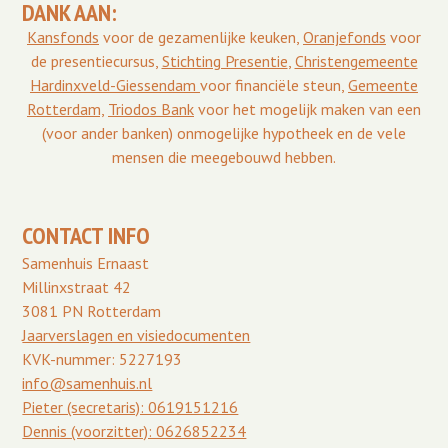
DANK AAN:
Kansfonds
voor de gezamenlijke keuken,
Oranjefonds
voor
de presentiecursus,
Stichting Presentie
,
Christengemeente
Hardinxveld-Giessendam
voor financiële steun,
Gemeente
Rotterdam,
Triodos Bank
voor het mogelijk maken van een
(voor ander banken) onmogelijke hypotheek en de vele
mensen die meegebouwd hebben.
CONTACT INFO
Samenhuis Ernaast
Millinxstraat 42
3081 PN Rotterdam
Jaarverslagen en visiedocumenten
KVK-nummer: 5227193
info@samenhuis.nl
Pieter (secretaris): 0619151216
Dennis (voorzitter): 0626852234